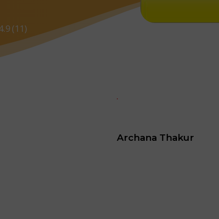
4.9
(11)
Absolutely Great Services 
Anamika Sharma