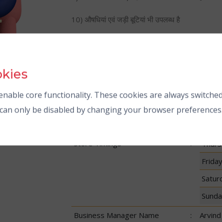
10) औषधियां एवं जड़ी बूटियां भी उपलब्ध है
जय हिंद
संपर्क सूत्र: 9899233998 , 8287572287
okies
Mond
nable core functionality. These cookies are always switched
Tues
s can only be disabled by changing your browser preferences
Wedn
Store Timings
:
Thurs
Frida
Satur
Sunda
Business Manager Name
:
Arvind