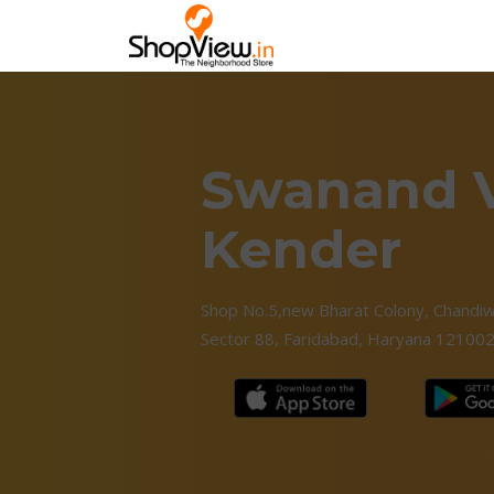
Swanand V
Kender
Shop No.5,new Bharat Colony, Chandiw
Sector 88, Faridabad, Haryana 12100
Shop No