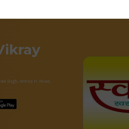
ikray
ala Bagh, Amrita H. Road,
2
w